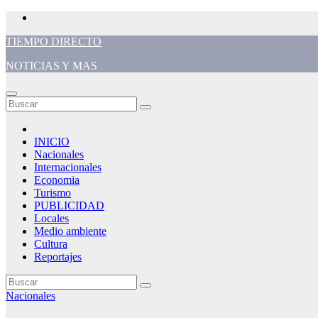
Saltar
al
TIEMPO DIRECTO
contenido
NOTICIAS Y MAS
INICIO
Nacionales
Internacionales
Economia
Turismo
PUBLICIDAD
Locales
Medio ambiente
Cultura
Reportajes
Nacionales