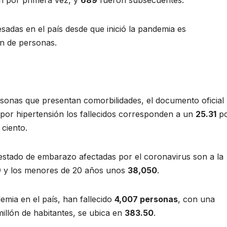
n por primera vez, y
689
fueron subsecuentes.
sadas en el país desde que inició la pandemia es
n de personas.
sonas que presentan comorbilidades, el documento oficial
 por hipertensión los fallecidos corresponden a un
25.31
p
ciento.
estado de embarazo afectadas por el coronavirus son a la
9
y los menores de 20 años unos
38,050
.
emia en el país, han fallecido
4,007 personas
, con una
millón de habitantes, se ubica en
383.50
.