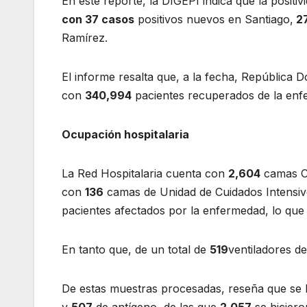
En este reporte, la DIGEPI indica que la positiv
con 37
casos
positivos nuevos en Santiago,
2
Ramírez.
El informe resalta que, a la fecha, República 
con
340,994
pacientes recuperados de la en
Ocupación hospitalaria
La Red Hospitalaria cuenta con
2,604
camas C
con
136
camas de Unidad de Cuidados Intensiv
pacientes afectados por la enfermedad, lo qu
En tanto que, de un total de
519
ventiladores d
De estas muestras procesadas, reseña que se 