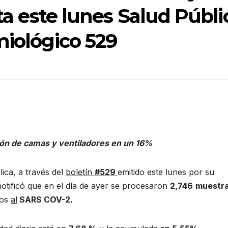
rta este lunes Salud Públi
miológico 529
ión de camas y ventiladores en un 16%
ca, a través del
boletín
#529
emitido este lunes por su
notificó que en el día de ayer se procesaron
2,746
muestr
vos
al
SARS COV-2.