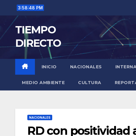
Saltar
3:58:49 PM
al
contenido
TIEMPO
DIRECTO
INICIO
NACIONALES
INTERN
MEDIO AMBIENTE
CULTURA
REPORT
NACIONALES
RD con positividad