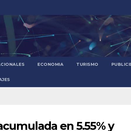
ACIONALES
ECONOMIA
TURISMO
PUBLIC
AJES
 acumulada en 5.55% y