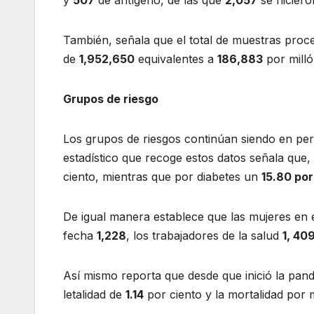
y
507
de antígeno, de las que
2,057
se hiciero
También, señala que el total de muestras proce
de
1,952,650
equivalentes a
186,883
por milló
Grupos de riesgo
Los grupos de riesgos continúan siendo en per
estadístico que recoge estos datos señala que,
ciento, mientras que por diabetes un
15.80 por
De igual manera establece que las mujeres en 
fecha
1,228
, los trabajadores de la salud
1, 40
Así mismo reporta que desde que inició la pand
letalidad de
1.14
por ciento y la mortalidad por 