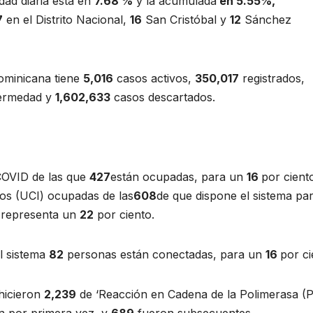
idad diaria está en
7.68
%
y la acumulada
en
5.55
%,
7
en el Distrito Nacional,
16
San Cristóbal y
12
Sánchez
Dominicana tiene
5,016
casos activos,
350,017
registrados,
fermedad y
1,602,633
casos descartados.
OVID de las que
427
están ocupadas, para un
16
por cient
os (UCI) ocupadas de las
608
de que dispone el sistema pa
e representa un
22
por ciento.
el sistema
82
personas están conectadas, para un
16
por ci
hicieron
2,239
de ‘Reacción en Cadena de la Polimerasa (