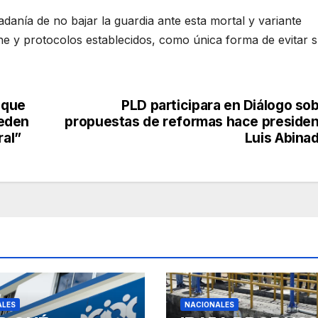
danía de no bajar la guardia ante esta mortal y variante
e y protocolos establecidos, como única forma de evitar 
 que
PLD participara en Diálogo so
ueden
propuestas de reformas hace preside
ral”
Luis Abina
ALES
NACIONALES