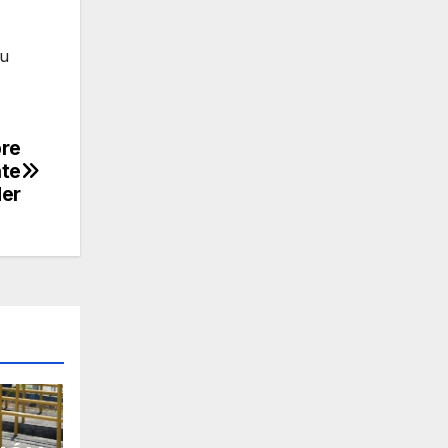
su
bre
nte
der