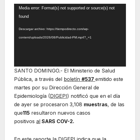
Reproductor
Media error: Format(s) not supported or source(s) not
de
found
vídeo
Descargar archivo: https://tiempodirecto.com/wp-
content/uploads/2026/08/Publicidad-PM.mp4?_=1
SANTO DOMINGO.- El Ministerio de Salud
Pública, a través del
boletín
#537
emitido este
martes por su Dirección General de
Epidemiología (
DIGEPI
) notificó que en el día
de ayer se procesaron 3,108
muestras
, de las
que
115
resultaron nuevos casos
positivos
al
SARS COV-2.
En este reporte la DIGEPI indica que la