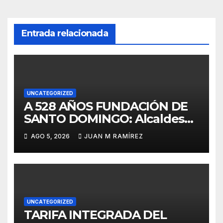
Entrada relacionada
UNCATEGORIZED
A 528 AÑOS FUNDACIÓN DE
SANTO DOMINGO: Alcaldesa
del Distrito Nacional admite
AGO 5, 2026
JUAN M RAMÍREZ
ciudad ha crecido sin
planificación
UNCATEGORIZED
TARIFA INTEGRADA DEL