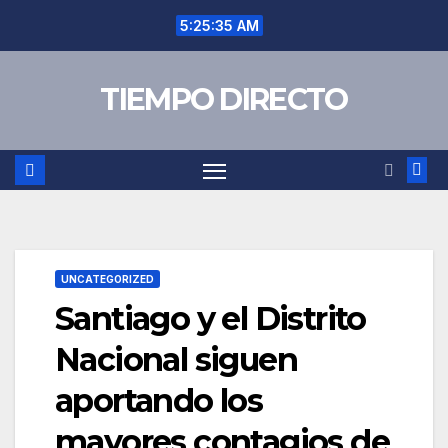
Saltar
5:25:36 AM
al
contenido
TIEMPO DIRECTO
UNCATEGORIZED
Santiago y el Distrito
Nacional siguen
aportando los
mayores contagios de