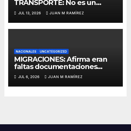
TRANSPORTE: No es un
aumento en el precio del
JUL 13, 2026
JUAN M RAMÍREZ
pasaje del Metro y Teleférico
de Santo Domingo, aclara
Jahel Isa
NACIONALES
UNCATEGORIZED
MIGRACIONES: Afirma eran
faltas documentaciones
presentó joven parturienta
JUL 6, 2026
JUAN M RAMÍREZ
haitiana en hospital Musa de
San Pedro de Macorís