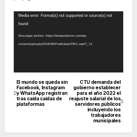
Reproductor
Media error: Format(s) not supported or source(s) not
de
found
vídeo
Descargar archivo: https://tiempodirecto.com/wp-
content/uploads/2026/08/Publicidad-PM-1.mp4?_=2
El mundo se queda sin
CTU demanda del
Navegación
Facebook, Instagram
gobierno establecer
y WhatsApp registran
para el año 2022 el
de
tras caída caídas de
reajuste salarial de los
plataformas
servidores públicos
entradas
incluyendo los
trabajadores
municipales