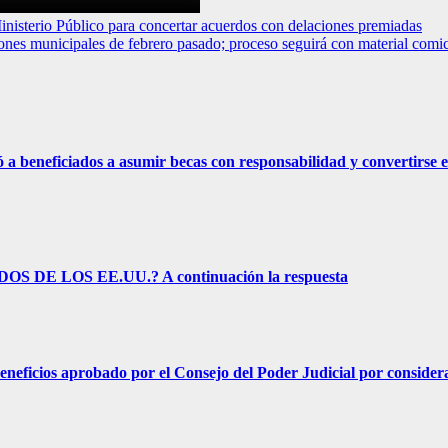
io Público para concertar acuerdos con delaciones premiadas
s municipales de febrero pasado; proceso seguirá con material comici
eficiados a asumir becas con responsabilidad y convertirse e
E LOS EE.UU.? A continuación la respuesta
s aprobado por el Consejo del Poder Judicial por considerar