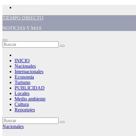
Saltar
al
TIEMPO DIRECTO
contenido
NOTICIAS Y MAS
INICIO
Nacionales
Internacionales
Economia
Turismo
PUBLICIDAD
Locales
Medio ambiente
Cultura
Reportajes
Nacionales