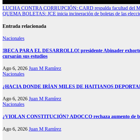
Navegación
LUCHA CONTRA CORRUPCIÓN: CARD respalda facultad del Minister
QUEMA BOLETAS: JCE inicia incineración de boletas de las eleccione
de
entradas
Entrada relacionada
Nacionales
!BECA PARA EL DESARROLLO! presidente Abinader exhortó a ben
cursarán sus estudios
Ago 6, 2026
Juan M Ramírez
Nacionales
¿HACIA DONDE IRÍAN MILES DE HAITIANOS DEPORTADOS D
Ago 6, 2026
Juan M Ramírez
Nacionales
¿VIOLAN CONSTITUCIÓN? ADOCCO rechaza aumento de beneficio
Ago 6, 2026
Juan M Ramírez