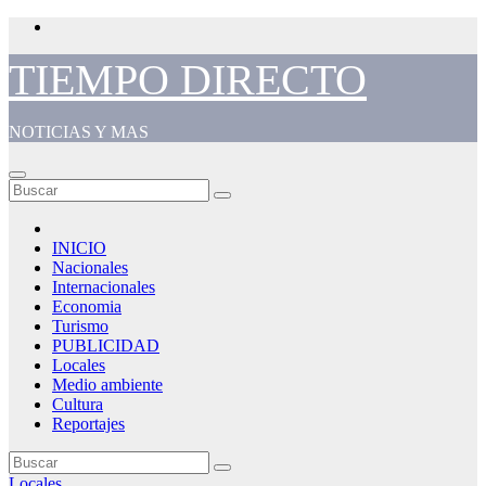
Saltar
al
contenido
TIEMPO DIRECTO
NOTICIAS Y MAS
INICIO
Nacionales
Internacionales
Economia
Turismo
PUBLICIDAD
Locales
Medio ambiente
Cultura
Reportajes
Locales