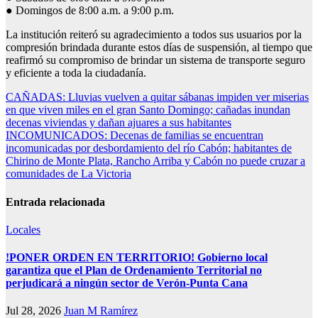
● Domingos de 8:00 a.m. a 9:00 p.m.
La institución reiteró su agradecimiento a todos sus usuarios por la
compresión brindada durante estos días de suspensión, al tiempo que
reafirmó su compromiso de brindar un sistema de transporte seguro
y eficiente a toda la ciudadanía.
Navegación
CAÑADAS: Lluvias vuelven a quitar sábanas impiden ver miserias
en que viven miles en el gran Santo Domingo; cañadas inundan
de
decenas viviendas y dañan ajuares a sus habitantes
entradas
INCOMUNICADOS: Decenas de familias se encuentran
incomunicadas por desbordamiento del río Cabón; habitantes de
Chirino de Monte Plata, Rancho Arriba y Cabón no puede cruzar a
comunidades de La Victoria
Entrada relacionada
Locales
!PONER ORDEN EN TERRITORIO! Gobierno local
garantiza que el Plan de Ordenamiento Territorial no
perjudicará a ningún sector de Verón-Punta Cana
Jul 28, 2026
Juan M Ramírez