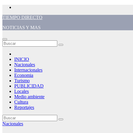
Saltar
al
TIEMPO DIRECTO
contenido
NOTICIAS Y MAS
INICIO
Nacionales
Internacionales
Economia
Turismo
PUBLICIDAD
Locales
Medio ambiente
Cultura
Reportajes
Nacionales