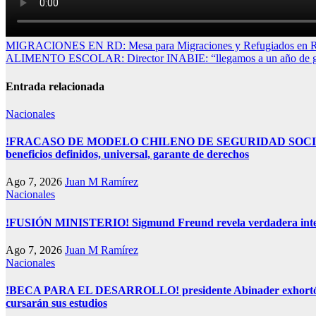
Navegación
MIGRACIONES EN RD: Mesa para Migraciones y Refugiados en RD resa
ALIMENTO ESCOLAR: Director INABIE: “llegamos a un año de gesti
de
entradas
Entrada relacionada
Nacionales
!FRACASO DE MODELO CHILENO DE SEGURIDAD SOCIAL! Plantean
beneficios definidos, universal, garante de derechos
Ago 7, 2026
Juan M Ramírez
Nacionales
!FUSIÓN MINISTERIO! Sigmund Freund revela verdadera inten
Ago 7, 2026
Juan M Ramírez
Nacionales
!BECA PARA EL DESARROLLO! presidente Abinader exhortó a ben
cursarán sus estudios