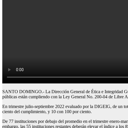
SANTO DOMINGO.- La Dirección General de Ética e Integridad Gubernam
públicas están cumpliendo con la Ley General No. 200-04 de Libre Acc
En trimestre julio-septiembre 2022 evaluado por la DIGEIG, de un tot
ciento del cumplimiento, y 10 con 100 por ciento.
De 77 instituciones por debajo del promedio en el trimestre enero-marz
embargo, las 55 instituciones restantes deberán elevar el índice a los