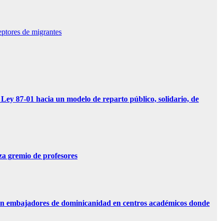
ptores de migrantes
01 hacia un modelo de reparto público, solidario, de
 gremio de profesores
n embajadores de dominicanidad en centros académicos donde