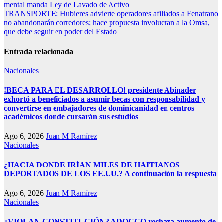
de
mental manda Ley de Lavado de Activo
entradas
TRANSPORTE: Hubieres advierte operadores afiliados a Fenatrano
no abandonarán corredores; hace propuesta involucran a la Omsa,
que debe seguir en poder del Estado
Entrada relacionada
Nacionales
!BECA PARA EL DESARROLLO! presidente Abinader
exhortó a beneficiados a asumir becas con responsabilidad y
convertirse en embajadores de dominicanidad en centros
académicos donde cursarán sus estudios
Ago 6, 2026
Juan M Ramírez
Nacionales
¿HACIA DONDE IRÍAN MILES DE HAITIANOS
DEPORTADOS DE LOS EE.UU.? A continuación la respuesta
Ago 6, 2026
Juan M Ramírez
Nacionales
¿VIOLAN CONSTITUCIÓN? ADOCCO rechaza aumento de