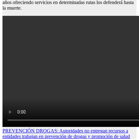
años ofreciendo servicios en determinadas rutas los defenderá hasta
la muerte.
Navegación
PREVENCIÓN DROGAS: Autoridades no entregan recursos a
entidades trabajan en prevención de drogas y promoción de salud