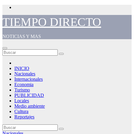
Saltar
al
contenido
TIEMPO DIRECTO
NOTICIAS Y MAS
INICIO
Nacionales
Internacionales
Economia
Turismo
PUBLICIDAD
Locales
Medio ambiente
Cultura
Reportajes
Nacionales