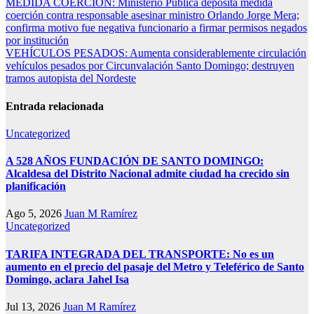
Navegación
MEDIDA COERCIÓN: Ministerio Pública deposita medida
coerción contra responsable asesinar ministro Orlando Jorge Mera;
de
confirma motivo fue negativa funcionario a firmar permisos negados
entradas
por institución
VEHÍCULOS PESADOS: Aumenta considerablemente circulación
vehículos pesados por Circunvalación Santo Domingo; destruyen
tramos autopista del Nordeste
Entrada relacionada
Uncategorized
A 528 AÑOS FUNDACIÓN DE SANTO DOMINGO:
Alcaldesa del Distrito Nacional admite ciudad ha crecido sin
planificación
Ago 5, 2026
Juan M Ramírez
Uncategorized
TARIFA INTEGRADA DEL TRANSPORTE: No es un
aumento en el precio del pasaje del Metro y Teleférico de Santo
Domingo, aclara Jahel Isa
Jul 13, 2026
Juan M Ramírez