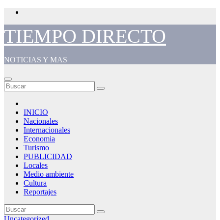
Saltar
al
contenido
TIEMPO DIRECTO
NOTICIAS Y MAS
INICIO
Nacionales
Internacionales
Economia
Turismo
PUBLICIDAD
Locales
Medio ambiente
Cultura
Reportajes
Uncategorized